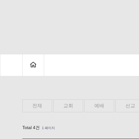
전체
교회
예배
선교
Total 4건
1 페이지