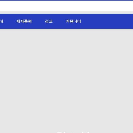
대
제자훈련
선교
커뮤니티
1
uac70ub8e90
거룩
-
--
인기검색어
>alertString.fromCharCode888383
ALL